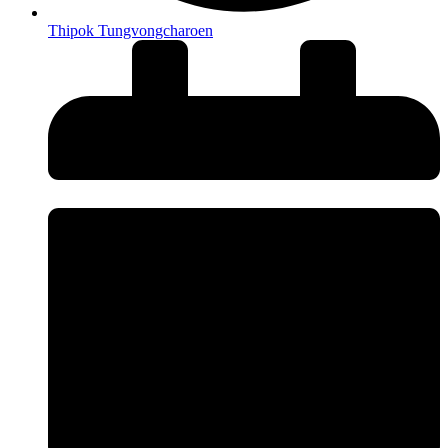
Thipok Tungvongcharoen