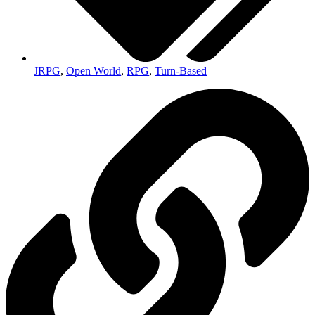
JRPG
,
Open World
,
RPG
,
Turn-Based