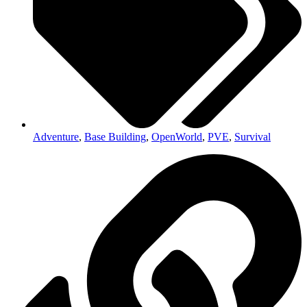
Adventure
,
Base Building
,
OpenWorld
,
PVE
,
Survival