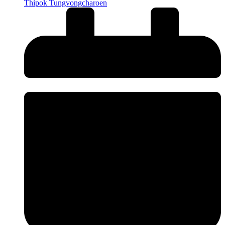
Thipok Tungvongcharoen