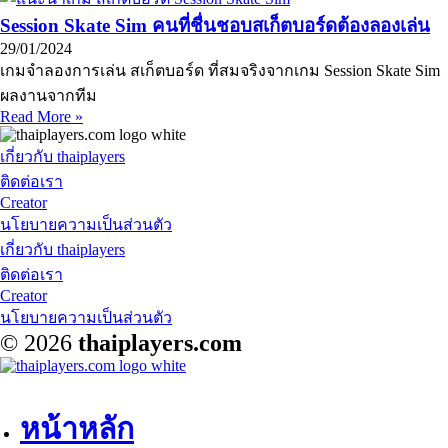
Session Skate Sim คนที่ชื่นชอบสเก็ตบอร์ดต้องลองเล่น
29/01/2024
เกมจำลองการเล่น สเก็ตบอร์ด ที่สมจริงจากเกม Session Skate Sim
ผลงานจากทีม
Read More »
เกี่ยวกับ thaiplayers
ติดต่อเรา
Creator
นโยบายความเป็นส่วนตัว
เกี่ยวกับ thaiplayers
ติดต่อเรา
Creator
นโยบายความเป็นส่วนตัว
© 2026
thaiplayers.com
หน้าหลัก