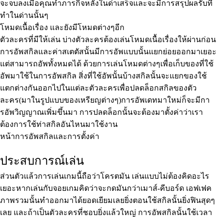
จะจบลงเมื่อคุณทำภารกิจหลังในด่าเสร็จและจะมีการสรุปผลรับที่
ทำในด่านนั้นๆ
โหมดเนื้อเรื่อง และยังมีโหมดต่างๆอีก
ตัวละครที่มีให้เล่น บ่างตัวละครต้องเล่นโหมดเนื้อเรื่องให้ผ่านก่อน
การอัพสกิลและค่าสเตตัสนั้นมีการอัพแบบนั้นแยกย่อยออกมาเยอะ
แต่สามารถอัพทั้งหมดได้ ด้วยการเล่นโหมดต่างๆเพื่อเก็บของที่ใช้
อัพมาใช้ในการอัพสกิล สิ่งที่ใช้อัพนั้นบ้างสกิลนั้นจะแยกของใช้
แตกต่างกันออกไปในแต่ละตัวละครเพื่อปลดล็อกสกิลของตัว
ละคร(มาในรูปแบบของเหรียญต่างๆ)การอัพเดทมาใหม่ก็จะมีกา
รอัพวิญญาณเพิ่มขึ้นมา การปลดล็อกนั้นจะต้องมาตั้งค่าว่าเรา
ต้องการใช้ท่าสกิลอันไหนมาใช้งาน
หน้าการอัพสกิลและการตั้งค่า
ประสบการณ์เล่น
ส่วนตัวแล้วการเล่นเกมนี้ถือว่าโครตมัน เล่นแบบไม่ต้องคิดอะไร
เยอะหากเล่นกับจอยเกมคิดว่าจะกดมันกว่าเมาส์-คีบอร์ด เอฟเฟค
ภาพรวมนั้นทำออกมาได้ยอดเยียมเลยยิ่งตอนใช้สกิลนั้นยิ่งฟินสุดๆ
เลย และถ้าเป็นตัวละครที่ชอบยิ่งแล้วใหญ่ การอัพสกิลนั้นใช้เวลา