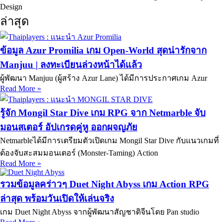
Design
ล่าสุด
ข้อมูล Azur Promilia เกม Open-World สุดน่ารักจาก
Manjuu | ลงทะเบียนล่วงหน้าได้แล้ว
ผู้พัฒนา Manjuu (ผู้สร้าง Azur Lane) ได้มีการประกาศเกม Azur
Read More »
รู้จัก Mongil Star Dive เกม RPG จาก Netmarble จับ
มอนสเตอร์ อัปเกรดคู่หู ออกผจญภัย
Netmarbleได้มีการเตรียมตัวเปิดเกม Mongil Star Dive กับแนวเกมที่
ต้องจับสะสมมอนเตอร์ (Monster-Taming) Action
Read More »
รวมข้อมูลคร่าวๆ Duet Night Abyss เกม Action RPG
ล่าสุด พร้อมวันเปิดให้เล่นจริง
เกม Duet Night Abyss จากผู้พัฒนาสัญชาติจีนโดย Pan studio