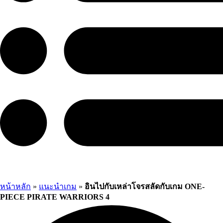
หน้าหลัก
»
แนะนำเกม
»
อินไปกับเหล่าโจรสลัดกับเกม ONE-
PIECE PIRATE WARRIORS 4