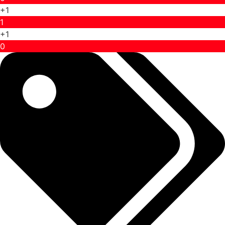
+1
1
+1
0