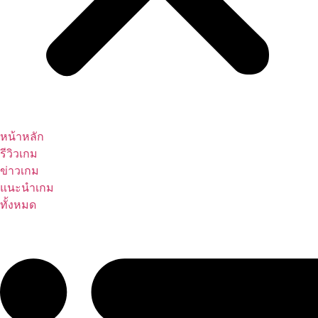
หน้าหลัก
รีวิวเกม
ข่าวเกม
แนะนำเกม
ทั้งหมด