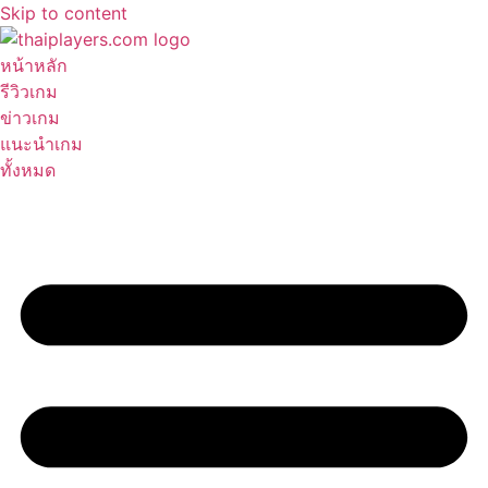
Skip to content
หน้าหลัก
รีวิวเกม
ข่าวเกม
แนะนำเกม
ทั้งหมด