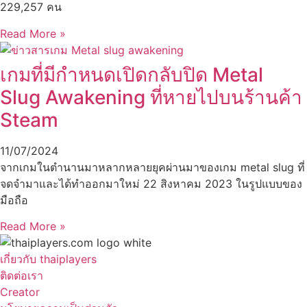
229,257 คน
Read More »
เกมที่มีกำหนดเปิดกลับปิด Metal
Slug Awakening ที่หายไปบนร้านค้า
Steam
11/07/2024
จากเกมในตำนานมาหลากหลายยุคผ่านมาของเกม metal slug ที่
จดจำมาและได้ทำออกมาใหม่ 22 สิงหาคม 2023 ในรูปแบบของ
มือถือ
Read More »
เกี่ยวกับ thaiplayers
ติดต่อเรา
Creator