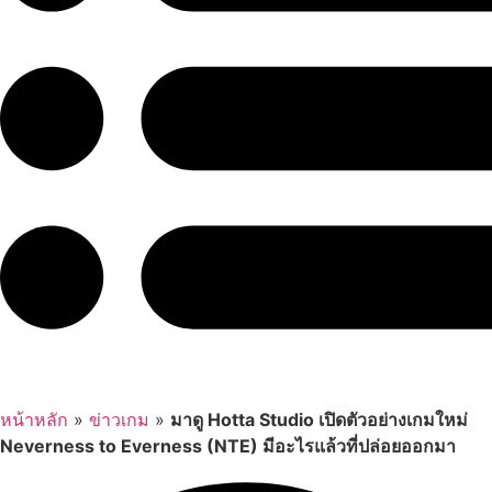
หน้าหลัก
»
ข่าวเกม
»
มาดู Hotta Studio เปิดตัวอย่างเกมใหม่
Neverness to Everness (NTE) มีอะไรแล้วที่ปล่อยออกมา