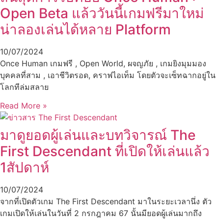
Open Beta แล้ววันนี้เกมฟรีมาใหม่
น่าลองเล่นได้หลาย Platform
10/07/2024
Once Human เกมฟรี , Open World, ผจญภัย , เกมยิงมุมมอง
บุคคลที่สาม , เอาชีวิตรอด, คราฟไอเท็ม โดยตัวจะเซ็ทฉากอยู่ใน
โลกทีล่มสลาย
Read More »
มาดูยอดผู้เล่นและบทวิจารณ์ The
First Descendant ที่เปิดให้เล่นแล้ว
1สัปดาห์
10/07/2024
จากที่เปิดตัวเกม The First Descendant มาในระยะเวลานึ่ง ตัว
เกมเปิดให้เล่นในวันที่ 2 กรกฎาคม 67 นั้นมียอดผู้เล่นมากถึง