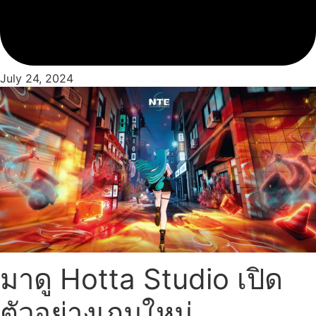
July 24, 2024
มาดู Hotta Studio เปิด
ตัวอย่างเกมใหม่