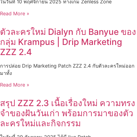
ในวันที่ 10 พฤศจิกายน 2025 ทางเกม Zenless Zone
Read More »
ตัวละครใหม่ Dialyn กับ Banyue ของ
กลุ่ม Krampus | Drip Marketing
ZZZ 2.4
การปล่อย Drip Marketing Patch ZZZ 2.4 กับตัวละครใหม่ออก
มาทั้ง
Read More »
สรุป ZZZ 2.3 เนื้อเรื่องใหม่ ความทรง
จำของฝันวันเก่า พร้อมการมาของตัว
ละครใหม่และกิจกรรม