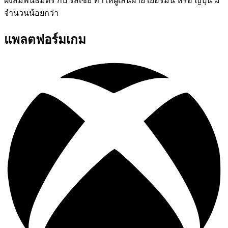
ฝั่งสมัพันธมิตร กับ รัสเซีย ทำให้ผู้เล่นฝ่าย เยอรมัน หรือ ญี่ปุ่น มี
จำนวนน้อยกว่า
แพลตฟอร์มเกม