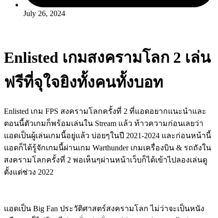
July 26, 2024
Enlisted เกมสงครามโลก 2 เล่น
ฟรีที่จุใจยิงทั้งคนทั้งบอท
Enlisted เกม FPS สงครามโลกครั้งที่ 2 ที่แอดอยากแนะนำและ
ตอนนี้ตัวเกมก็พร้อมเล่นใน Stream แล้ว ท้าวความก่อนเลยว่า
แอดเป็นผู้เล่นเกมนี้อยู่แล้ว บ่อยๆในปี 2021-2024 และก่อนหน้านี้
แอดก็ได้รู้จักเกมนี้ผ่านเกม Warthunder เกมเครื่องบิน & รถถังใน
สงครามโลกครั้งที่ 2 พอเห็นๆผ่านหน้าเว็บก็ได้เข้าไปลองเล่นดู
ตั้งแต่ช่วง 2022
แอดเป็น Big Fan ประวัติศาสตร์สงครามโลก ไม่ว่าจะเป็นหนัง