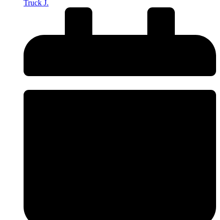
Truck J.