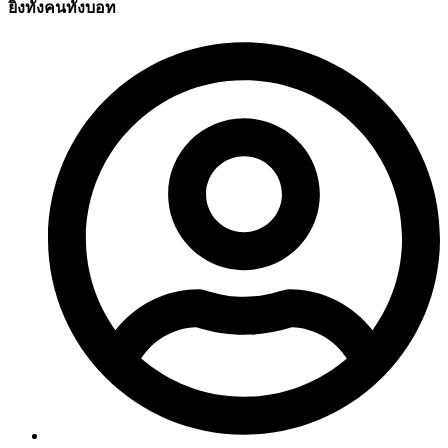
ยิงทั้งคนทั้งบอท