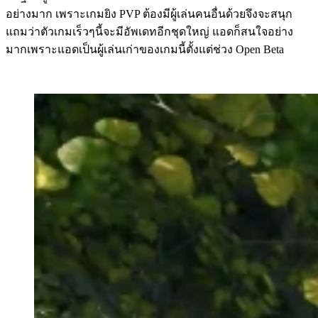
อย่างมาก เพราะเกมยิง PVP ต้องมีผู้เล่นคนอื่นด้วยจึงจะสนุก
แถมว่าตัวเกมเร็วๆนี้จะมีอัพเดทอีกชุดใหญ่ แอดก็สนใจอย่าง
มากเพราะแอดเป็นผู้เล่นเก่าของเกมนี้ตั้งแต่ช่วง Open Beta