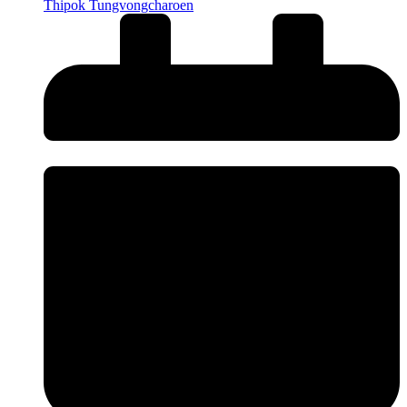
Thipok Tungvongcharoen