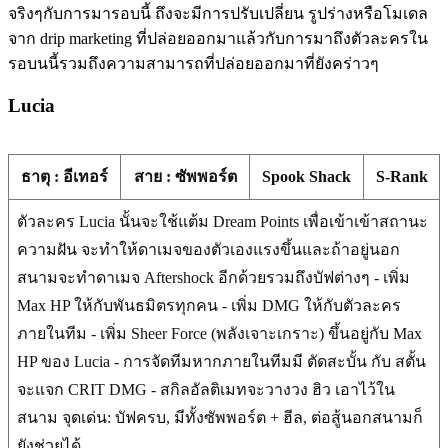
จริงๆกับการมารอบนี้ ถึงจะมีการปรับเปลี่ยน รูปร่างหรือโมเดล
จาก drip marketing ที่ปล่อยออกมาแล้วกับการมาถึงตัวละครใน
รอบนนี้รวมถึงความสามารถที่ปล่อยออกมาที่ยังคร่าวๆ
Lucia
ธาตุ : อีเทอร์
สาย : ซัพพอร์ต
Spook Shack
S-Rank
ตัวละคร Lucia นั้นจะใช้แต้ม Dream Points เพื่อเข้าเข้าสถานะ
ความฝัน จะทำให้ดาเมจของตัวเองแรงขึ้นและถ้าอยู่นอก
สนามจะทำดาเมจ Aftershock อีกด้วยรวมถึงบัฟต่างๆ - เพิ่ม
Max HP ให้กับพันธมิตรทุกคน - เพิ่ม DMG ให้กับตัวละคร
ภายในทีม - เพิ่ม Sheer Force (พลังเจาะเกราะ) ขึ้นอยู่กับ Max
HP ของ Lucia - การจัดทีมหากภายในทีมมี ตัดสะบั้น กับ สตั้น
จะแจก CRIT DMG - สกิลอัลติเมทจะวางวง ฮิว เอาไว้ใน
สนาม จุดเด่น: บัฟครบ, มีทั้งซัพพอร์ต + ฮีล, ต่อสู้นอกสนามก็
ยังช่วยได้