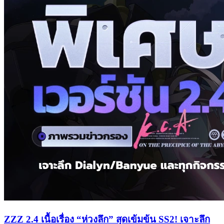
ZZZ 2.4 เนื้อเรื่อง “ห่วงลึก” สุดเข้มข้น SS2! เจาะลึก