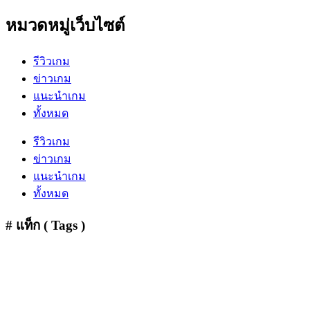
หมวดหมู่เว็บไซต์
รีวิวเกม
ข่าวเกม
แนะนำเกม
ทั้งหมด
รีวิวเกม
ข่าวเกม
แนะนำเกม
ทั้งหมด
# แท็ก ( Tags )
Action
(5)
Adventure
(2)
Base Building
(1)
Casual
(8)
Co-Op 4 Player
(2)
FPS
(4)
Game
Free
(1)
Gamescom 2024
(1)
Hack And Slash
(1)
Helldivers 2
(2)
Hero
(2)
Horror
(1)
JRPG
(1)
Loot N Shoot
(2)
MMORPG
(5)
Open World
(12)
OpenWorld
(3)
Platform Game
(1)
PVE
(5)
PVP
(1)
Roguelike
(1)
RPG
(16)
Siege Battle
(1)
Simulation
(3)
Sport / Music
(3)
Strategy
(1)
Survival
(7)
TPS
(11)
Turn-Based
(2)
World War Z
(1)
WW2
(1)
Zombie