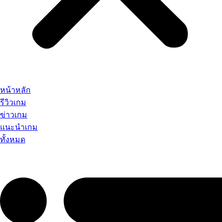
หน้าหลัก
รีวิวเกม
ข่าวเกม
แนะนำเกม
ทั้งหมด