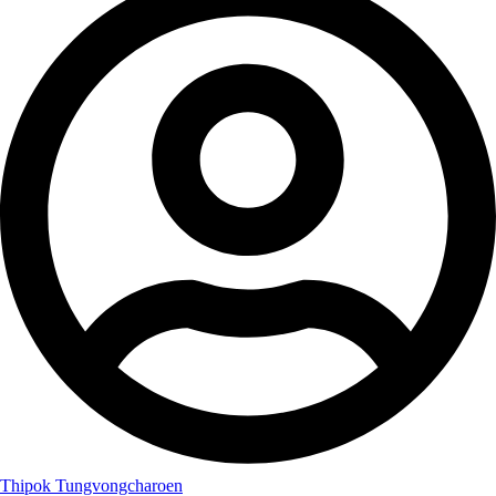
Thipok Tungvongcharoen