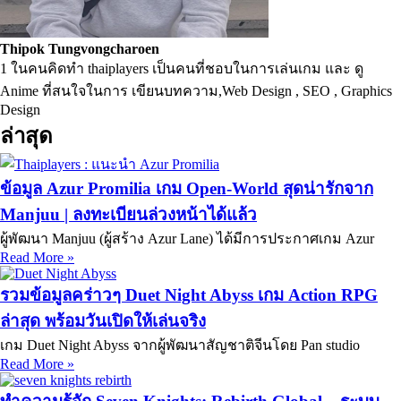
Thipok Tungvongcharoen
1 ในคนคิดทำ thaiplayers เป็นคนที่ชอบในการเล่นเกม และ ดู
Anime ที่สนใจในการ เขียนบทความ,Web Design , SEO , Graphics
Design
ล่าสุด
ข้อมูล Azur Promilia เกม Open-World สุดน่ารักจาก
Manjuu | ลงทะเบียนล่วงหน้าได้แล้ว
ผู้พัฒนา Manjuu (ผู้สร้าง Azur Lane) ได้มีการประกาศเกม Azur
Read More »
รวมข้อมูลคร่าวๆ Duet Night Abyss เกม Action RPG
ล่าสุด พร้อมวันเปิดให้เล่นจริง
เกม Duet Night Abyss จากผู้พัฒนาสัญชาติจีนโดย Pan studio
Read More »