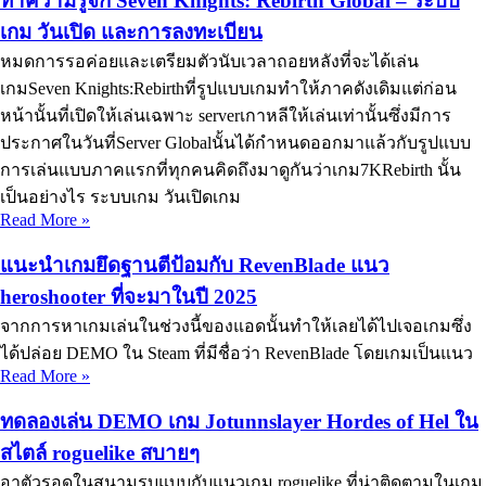
ทำความรู้จัก Seven Knights: Rebirth Global – ระบบ
เกม วันเปิด และการลงทะเบียน
หมดการรอค่อยและเตรียมตัวนับเวลาถอยหลังที่จะได้เล่น
เกมSeven Knights:Rebirthที่รูปแบบเกมทำให้ภาคดังเดิมแต่ก่อน
หน้านั้นที่เปิดให้เล่นเฉพาะ serverเกาหลีให้เล่นเท่านั้นซึ่งมีการ
ประกาศในวันที่Server Globalนั้นได้กำหนดออกมาแล้วกับรูปแบบ
การเล่นแบบภาคแรกที่ทุกคนคิดถึงมาดูกันว่าเกม7KRebirth นั้น
เป็นอย่างไร ระบบเกม วันเปิดเกม
Read More »
แนะนำเกมยึดฐานตีป้อมกับ RevenBlade แนว
heroshooter ที่จะมาในปี 2025
จากการหาเกมเล่นในช่วงนี้ของแอดนั้นทำให้เลยได้ไปเจอเกมซึ่ง
ได้ปล่อย DEMO ใน Steam ที่มีชื่อว่า RevenBlade โดยเกมเป็นแนว
Read More »
ทดลองเล่น DEMO เกม Jotunnslayer Hordes of Hel ใน
สไตล์ roguelike สบายๆ
อาตัวรอดในสนามรบแบบกับแนวเกม roguelike ที่น่าติดตามในเกม