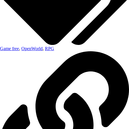
Game free
,
OpenWorld
,
RPG