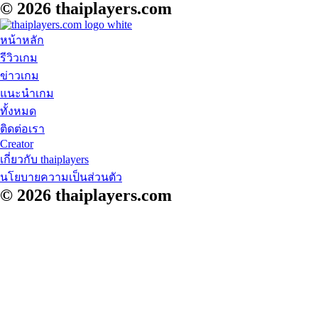
© 2026
thaiplayers.com
หน้าหลัก
รีวิวเกม
ข่าวเกม
แนะนำเกม
ทั้งหมด
ติดต่อเรา
Creator
เกี่ยวกับ thaiplayers
นโยบายความเป็นส่วนตัว
© 2026
thaiplayers.com