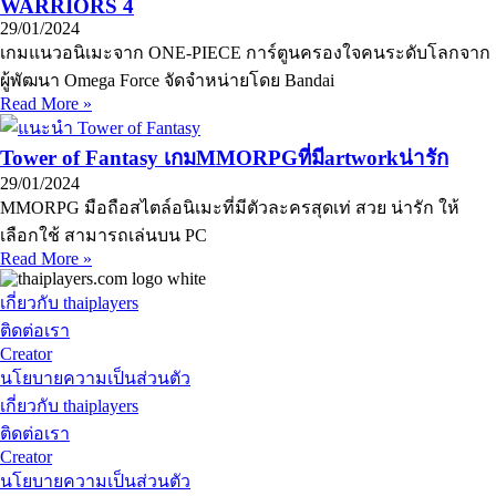
WARRIORS 4
29/01/2024
เกมแนวอนิเมะจาก ONE-PIECE การ์ตูนครองใจคนระดับโลกจาก
ผู้พัฒนา Omega Force จัดจำหน่ายโดย Bandai
Read More »
Tower of Fantasy เกมMMORPGที่มีartworkน่ารัก
29/01/2024
MMORPG มือถือสไตล์อนิเมะที่มีตัวละครสุดเท่ สวย น่ารัก ให้
เลือกใช้ สามารถเล่นบน PC
Read More »
เกี่ยวกับ thaiplayers
ติดต่อเรา
Creator
นโยบายความเป็นส่วนตัว
เกี่ยวกับ thaiplayers
ติดต่อเรา
Creator
นโยบายความเป็นส่วนตัว