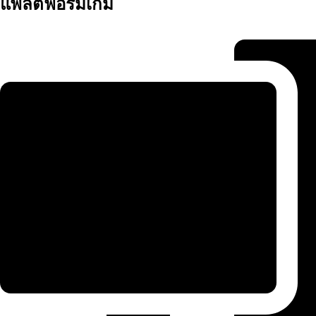
แพลตฟอร์มเกม