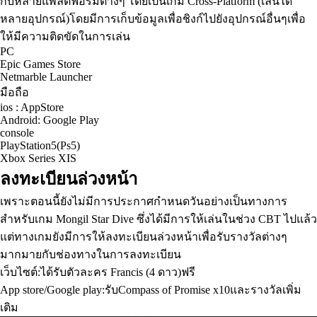
กับหลายแพลตฟอร์มต่างๆ โดยเป็นเกม Cross-Platform (เล่นได้
หลายอุปกรณ์)โดยมีการเก็บข้อมูลเพื่อชิงก์ไปยังอุปกรณ์อื่นๆเพื่อ
ให้มีความติดขัดในการเล่น
PC
Epic Games Store
Netmarble Launcher
มือถือ
ios : AppStore
Android: Google Play
console
PlayStation5(Ps5)
Xbox Series XIS
ลงทะเบียนล่วงหน้า
เพราะตอนนี้ยังไม่มีการประกาศกำหนดวันอย่างเป็นทางการ
สำหรับเกม Mongil Star Dive ซึ่งได้มีการให้เล่นในช่วง CBT ไปแล้ว
แต่ทางเกมยังมีการให้ลงทะเบียนล่วงหน้าเพื่อรับรางวัลต่างๆ
มากมายกับช่องทางในการลงทะเบียน
เว็บไซต์:ได้รับตัวละคร Francis (4 ดาว)ฟรี
App store/Google play:รับCompass of Promise x10และรางวัลเพิ่ม
เติม