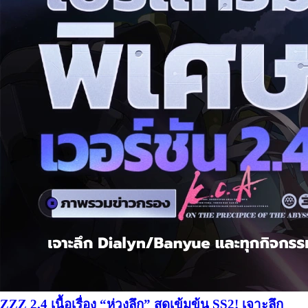
ZZZ 2.4 เนื้อเรื่อง “ห่วงลึก” สุดเข้มข้น SS2! เจาะลึก