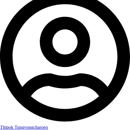
Thipok Tungvongcharoen