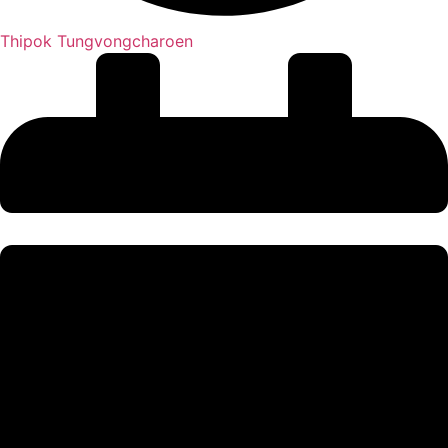
Thipok Tungvongcharoen