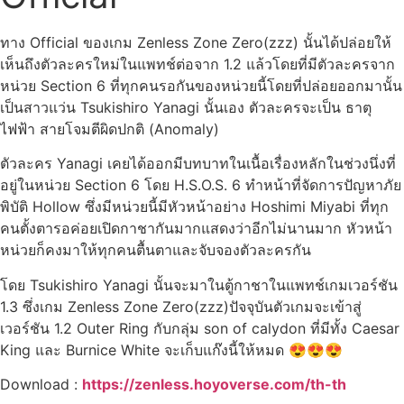
ทาง Official ของเกม Zenless Zone Zero(zzz) นั้นได้ปล่อยให้
เห็นถึงตัวละครใหม่ในแพทช์ต่อจาก 1.2 แล้วโดยที่มีตัวละครจาก
หน่วย Section 6 ที่ทุกคนรอกันของหน่วยนี้โดยที่ปล่อยออกมานั้น
เป็นสาวแว่น Tsukishiro Yanagi นั้นเอง ตัวละครจะเป็น ธาตุ
ไฟฟ้า สายโจมตีผิดปกติ (Anomaly)
ตัวละคร Yanagi เคยได้ออกมีบทบาทในเนื้อเรื่องหลักในช่วงนึ่งที่
อยู่ในหน่วย Section 6 โดย H.S.O.S. 6 ทำหน้าที่จัดการปัญหาภัย
พิบัติ Hollow ซึ่งมีหน่วยนี้มีหัวหน้าอย่าง Hoshimi Miyabi ที่ทุก
คนตั้งตารอค่อยเปิดกาชากันมากแสดงว่าอีกไม่นานมาก หัวหน้า
หน่วยก็คงมาให้ทุกคนตื้นตาและจับจองตัวละครกัน
โดย Tsukishiro Yanagi นั้นจะมาในตู้กาชาในแพทช์เกมเวอร์ชัน
1.3 ซึ่งเกม Zenless Zone Zero(zzz)ปัจจุบันตัวเกมจะเข้าสู่
เวอร์ชัน 1.2 Outer Ring กับกลุ่ม son of calydon ที่มีทั้ง Caesar
King และ Burnice White จะเก็บแก๊งนี้ให้หมด 😍😍😍
Download :
https://zenless.hoyoverse.com/th-th