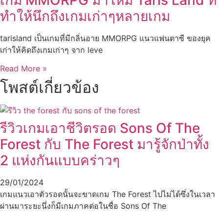
ทำให้นึกถึงเกมเก่าๆหลายเกม
tarisland เป็นเกมที่มีกลิ่นอาย MMORPG แนวแฟนตาซี ของยุค
เก่าให้คิดถึงเกมเก่าๆ จาก leve
Read More »
โพสต์เกี่ยวข้อง
รีวิวเกมเอาชีวิตรอด Sons Of The
Forest กับ The Forest มารู้จักป่าทั้ง
2 แห่งกันแบบคร่าวๆ
29/01/2024
เกมแนวเอาตัวรอดนั้นจะขาดเกม The Forest ไปไม่ได้ซึ่งในเวลา
ผ่านมาระยะนึ่งก็มีเกมภาคต่อในชื่อ Sons Of The