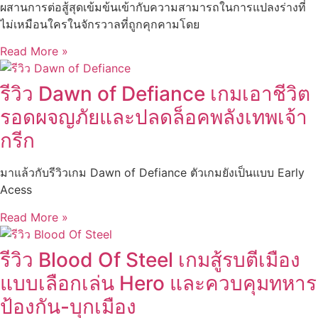
ผสานการต่อสู้สุดเข้มข้นเข้ากับความสามารถในการแปลงร่างที่
ไม่เหมือนใครในจักรวาลที่ถูกคุกคามโดย
Read More »
รีวิว Dawn of Defiance เกมเอาชีวิต
รอดผจญภัยและปลดล็อคพลังเทพเจ้า
กรีก
มาแล้วกับรีวิวเกม Dawn of Defiance ตัวเกมยังเป็นแบบ Early
Acess
Read More »
รีวิว Blood Of Steel เกมสู้รบตีเมือง
แบบเลือกเล่น Hero และควบคุมทหาร
ป้องกัน-บุกเมือง