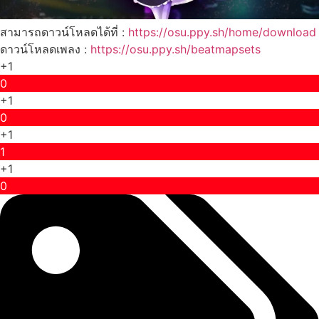
สามารถดาวน์โหลดได้ที่ :
https://osu.ppy.sh/home/download
ดาวน์โหลดเพลง :
https://osu.ppy.sh/beatmapsets
+1
0
+1
0
+1
1
+1
0