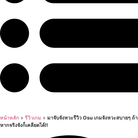
หน้าหลัก
»
รีวิวเกม
»
มาจับจังหวะรีวิว Osu เกมจังหวะสบายๆ ถ้า
หากจริงจังก็เคลียดได้!!