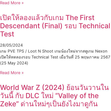
Read More »
เปิดให้ลองแล้วกับเกม The First
Descendant (Final) รอบ Technical
Test
28/05/2024
เกม PVE TPS / Loot N Shoot เกมน้องใหม่จากสตูเกม Nexon
เปิดให้ทดลองรอบ Technical Test เมื่อวันที่ 25 พฤษภาคม 2567
(25 May 2024)
Read More »
World War Z (2024) ย้อนวันวานใน
วันนี้ กับ DLC ใหม่ “Valley of the
Zeke” ด่านใหม่ๆเป็นยังไงมาดูกัน