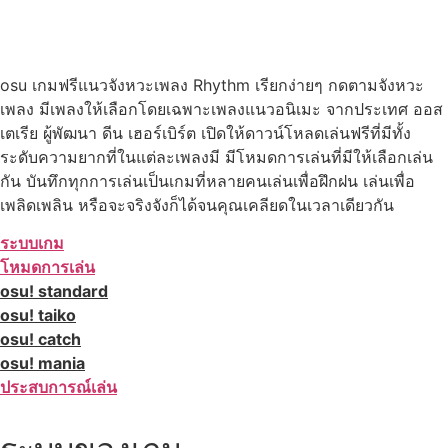
osu เกมฟรีแนวจังหวะเพลง Rhythm เรียกง่ายๆ กดตามจังหวะ
เพลง มีเพลงให้เลือกโดยเฉพาะเพลงแนวอนิเมะ จากประเทศ ออส
เตเรีย ผู้พัฒนา ดีน เฮอร์เบิร์ต
เปิดให้ดาวน์โหลดเล่นฟรีที่มีทั้ง
ระดับความยากที่ในแต่ละเพลงมี มีโหมดการเล่นที่มีให้เลือกเล่น
กัน บันทึกทุกการเล่นเป็นเกมที่หลายคนเล่นเพื่อฝึกฝน เล่นเพื่อ
เพลิดเพลิน หรือจะจริงจังก็ได้จนคุณเคลียดในเวลาเดียวกัน
ระบบเกม
โหมดการเล่น
osu! standard
osu! taiko
osu! catch
osu! mania
ประสบการณ์เล่น