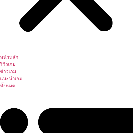
หน้าหลัก
รีวิวเกม
ข่าวเกม
แนะนำเกม
ทั้งหมด