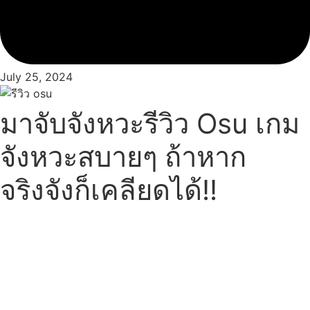
July 25, 2024
มาจับจังหวะรีวิว Osu เกม
จังหวะสบายๆ ถ้าหาก
จริงจังก็เคลียดได้!!