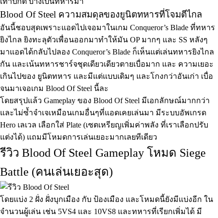
เท่าปกติ บ้างเป็นทหารม้า
Blood Of Steel ความสมดุลของยูนิตทหารที่โจมตีไกล
อันนี้ชอบสุดเพราะแอดไปเจอมาในเกม Conqueror’s Blade ที่ทหาร
ยิงไกล ยิงทะลุตัวเพื่อนออกมาทำให้มัน OP มากๆ และ SS หลังๆ
มาแอดได้กลับไปลอง Conqueror’s Blade ก็เห็นแต่เล่นทหารยิงไกล
กัน และเน้นทหารชาร์จชุดเดียวเดียวตายเบื่อมาก และ ความเยอะ
เกินไปของ ยูนิตทหาร และมีแต่แบบเดิมๆ และโกงกว่าอันเก่า เบื่อ
จนมาเจอเกม Blood Of Steel นี้ละ
โดยสรุปแล้ว Gameplay ของ Blood Of Steel มีเอกลักษณ์มากกว่า
และไม่ซ้ำจำเจเหมือนเกมอื่นๆที่แอดเคยเล่นมา มีระบบอัพเกรด
Hero เลเวล เลือกใส่ Plate (เซตเหรียญเพิ่มค่าพลัง ที่เราเลือกปรับ
แต่งได้) แถมมีโหมดการเล่นเยอะมากเลยทีเดียว
รีวิว Blood Of Steel Gameplay โหมด Siege
Battle (คนเล่นเยอะสุด)
โดยแบ่ง 2 ฝั่ง ฝั่งบุกเมือง กับ ป้องเมือง และโหมดนี้ยังมีแบ่งอีก ใน
จำนวนผู้เล่น เช่น 5VS4 และ 10VS8 และทหารที่เรียกเพิ่มได้ มี