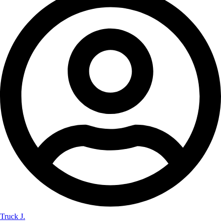
Truck J.