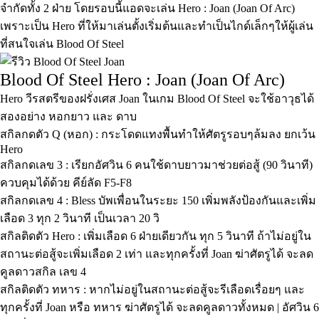
จำกัดทั้ง 2 ฝ่าย โดยรอบนี้แอดจะเล่น Hero : Joan (Joan Of Arc)
เพราะเป็น Hero ที่ให้มาเล่นตั้งเริ่มต้นและทำเป็นไกด์เล็กๆให้ผู้เล่น
ที่สนใจเล่น Blood Of Steel
Blood Of Steel Hero : Joan (Joan Of Arc)
Hero วีรสตรีของฝรั่งเศส Joan ในเกม Blood Of Steel จะใช้อาวุธได้
สองอย่าง หอกยาว และ ดาบ
สกิลกดตัว Q (หอก) : กระโดดแทงพื้นทำให้ศัตรูรอบๆล้มลง ยกเว้น
Hero
สกิลกดเลข 3 : เรียกอัศวิน 6 คนใช้ดาบยาวมาช่วยต่อสู้ (90 วินาที)
ควบคุมได้ด้วย คีย์ลัด F5-F8
สกิลกดเลข 4 : Bless บัพเพื่อนในระยะ 150 เพิ่มพลังป้องกันและเพิ่ม
เลือด 3 ทุก 2 วินาที เป็นเวลา 20 วิ
สกิลติดตัว Hero : เพิ่มเลือด 6 ฝ่ายเดียวกัน ทุก 5 วินาที ถ้าไม่อยู่ใน
สถานะต่อสู้จะเพิ่มเลือด 2 เท่า และทุกครั้งที่ Joan ฆ่าศัตรูได้ จะลด
คูลดาวสกิล เลข 4
สกิลติดตัว ทหาร : หากไม่อยู่ในสถานะต่อสู้จะรีเลือดเรื่อยๆ และ
ทุกครั้งที่ Joan หรือ ทหาร ฆ่าศัตรูได้ จะลดคูลดาวทั้งหมด | อัศวิน 6