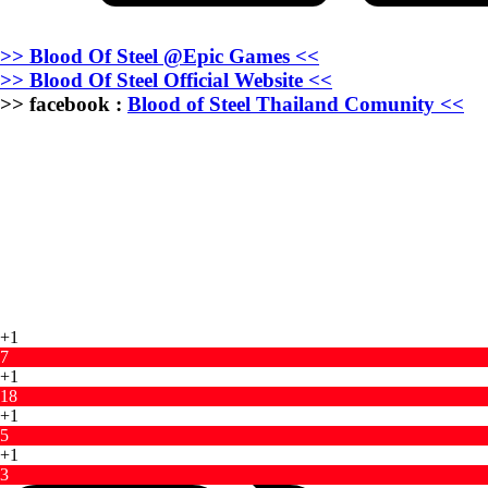
>> Blood Of Steel @Epic Games <<
>> Blood Of Steel Official Website <<
>> facebook :
Blood of Steel Thailand Comunity <<
+1
7
+1
18
+1
5
+1
3