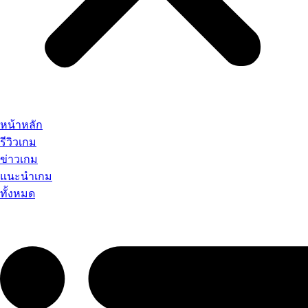
หน้าหลัก
รีวิวเกม
ข่าวเกม
แนะนำเกม
ทั้งหมด