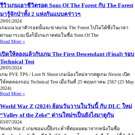
รีวิวเกมเอาชีวิตรอด Sons Of The Forest กับ The Forest
มารู้จักป่าทั้ง 2 แห่งกันแบบคร่าวๆ
29/01/2024
เกมแนวเอาตัวรอดนั้นจะขาดเกม The Forest ไปไม่ได้ซึ่งในเวลา
ผ่านมาระยะนึ่งก็มีเกมภาคต่อในชื่อ Sons Of The
Read More »
เปิดให้ลองแล้วกับเกม The First Descendant (Final) รอบ
Technical Test
28/05/2024
เกม PVE TPS / Loot N Shoot เกมน้องใหม่จากสตูเกม Nexon เปิด
ให้ทดลองรอบ Technical Test เมื่อวันที่ 25 พฤษภาคม 2567 (25 May
2024)
Read More »
World War Z (2024) ย้อนวันวานในวันนี้ กับ DLC ใหม่
“Valley of the Zeke” ด่านใหม่ๆเป็นยังไงมาดูกัน
03/07/2024
World War Z เกมซอมบบี้ยิงระห่ำที่ต่อยอดมาจากหนังในชื่อ