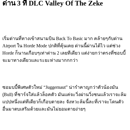
ด่าน 3 ที่ DLC Valley Of The Zeke
เริ่มด่านที่ทางเข้าสนามบิน Back To Basic มาก คล้ายๆกับด่าน
Airport ใน Horde Mode ปกติที่คุ้นเคย ด่านนี้ผ่านได้ไว แต่ช่วง
Horde ก็นานเกือบๆเท่าด่าน 2 เลยทีเดียว แต่ง่ายกว่าตรงที่ซอบบี้
จะมาทางเดียวและระยะห่างมากกกว่า
ซอมบบี้พิเศษตัวใหม่ “Juggernaut” น่ารำคาญกว่าตัวน้องมัน
(ฺBull) ที่ชาร์จใส่แล้วล็อคตัว มันแค่จะวิ่งผ่านวิ่งชนแล้วเราจะล้ม
แปปหนึ่งแต่ทีเดียวก็เกือบตายละ จังหวะล้มนี้ละที่เราจะโดนตัว
อื่นมาตบเสริมด้วยและมันไม่ยอมตายง่ายๆ