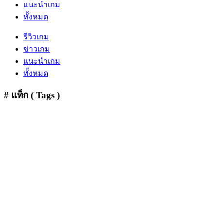
แนะนำเกม
ทั้งหมด
รีวิวเกม
ข่าวเกม
แนะนำเกม
ทั้งหมด
# แท็ก ( Tags )
Action
(5)
Adventure
(2)
Base Building
(1)
Casual
(8)
Co-Op 4 Player
(2)
FPS
(4)
Game
Free
(1)
Gamescom 2024
(1)
Hack And Slash
(1)
Helldivers 2
(2)
Hero
(2)
Horror
(1)
JRPG
(1)
Loot N Shoot
(2)
MMORPG
(5)
Open World
(12)
OpenWorld
(3)
Platform Game
(1)
PVE
(5)
PVP
(1)
Roguelike
(1)
RPG
(16)
Siege Battle
(1)
Simulation
(3)
Sport / Music
(3)
Strategy
(1)
Survival
(7)
TPS
(11)
Turn-Based
(2)
World War Z
(1)
WW2
(1)
Zombie
(2)
งานเกม
(1)
เกมฟรี
(24)
เกมส์ออนไลน์
(13)