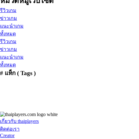
หมวดหมู่เว็บไซต์
รีวิวเกม
ข่าวเกม
แนะนำเกม
ทั้งหมด
รีวิวเกม
ข่าวเกม
แนะนำเกม
ทั้งหมด
# แท็ก ( Tags )
Action
(5)
Adventure
(2)
Base Building
(1)
Casual
(8)
Co-Op 4 Player
(2)
FPS
(4)
Game Free
(1)
Gamescom 2024
(1)
Hack And Slash
(1)
Helldivers 2
(2)
Hero
(2)
Horror
(1)
JRPG
(1)
Loot N Shoot
(2)
MMORPG
(5)
Open World
(12)
OpenWorld
(3)
Platform Game
(1)
PVE
(5)
PVP
(1)
Roguelike
(1)
RPG
(16)
Siege Battle
(1)
Simulation
(3)
Sport / Music
(3)
Strategy
(1)
Survival
(7)
TPS
(11)
Turn-Based
(2)
World War Z
(1)
WW2
(1)
Zombie
(2)
งานเกม
(1)
เกม
ฟรี
(24)
เกมส์ออนไลน์
(13)
เกี่ยวกับ thaiplayers
ติดต่อเรา
Creator